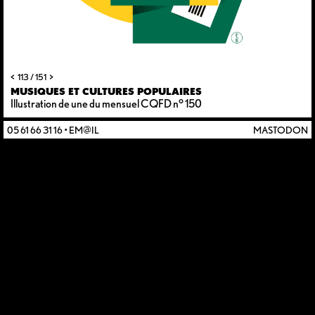
<
>
113 / 151
MUSIQUES ET CULTURES POPULAIRES
Illustration de une du mensuel CQFD n° 150
05 61 66 31 16
•
EM@IL
MASTODON